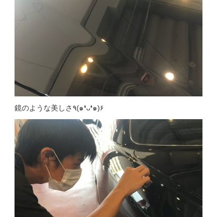
鏡のような美しさ٩(๑❛ᴗ❛๑)۶