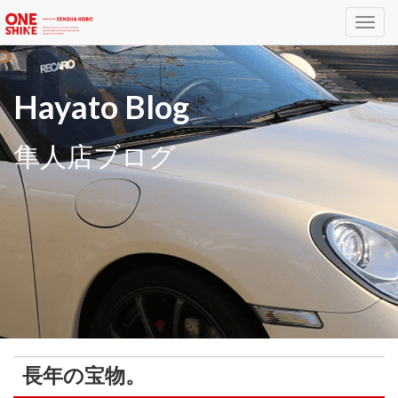
Toggl
navig
Hayato Blog
隼人店ブログ
長年の宝物。