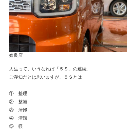
姶良店
人生って、いうなれば「５Ｓ」の連続。
ご存知だとは思いますが、５Ｓとは
① 整理
② 整頓
③ 清掃
④ 清潔
⑤ 躾