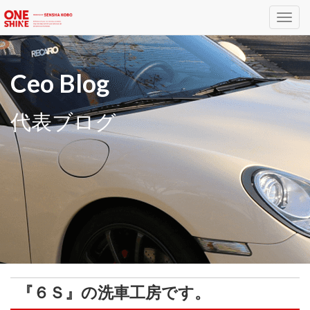
Toggl
navig
Ceo Blog
代表ブログ
『６Ｓ』の洗車工房です。