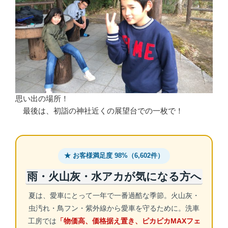
思い出の場所！
最後は、初詣の神社近くの展望台での一枚で！
★ お客様満足度 98%（6,602件）
雨・火山灰・水アカが気になる方へ
夏は、愛車にとって一年で一番過酷な季節。火山灰・
虫汚れ・鳥フン・紫外線から愛車を守るために。洗車
工房では
「物価高、価格据え置き、ピカピカMAXフェ