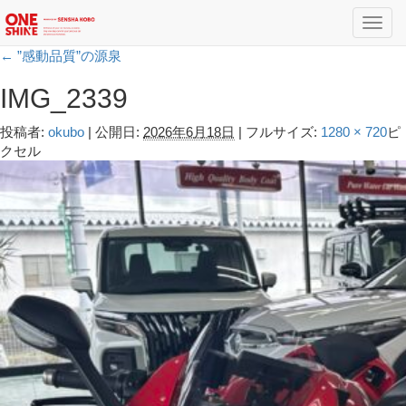
Toggl
navig
←
”感動品質”の源泉
IMG_2339
投稿者:
okubo
|
公開日:
2026年6月18日
|
フルサイズ:
1280 × 720
ピ
クセル