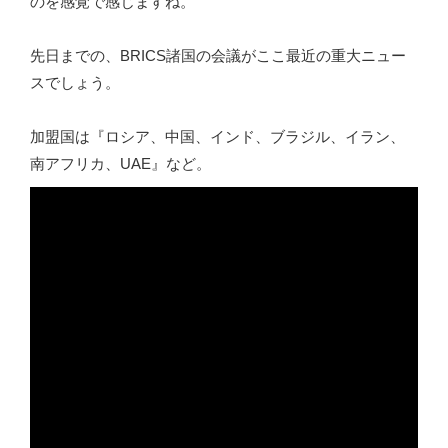
のを感覚で感じますね。
先日までの、BRICS諸国の会議がここ最近の重大ニュー
スでしょう。
加盟国は『ロシア、中国、インド、ブラジル、イラン、
南アフリカ、UAE』など。