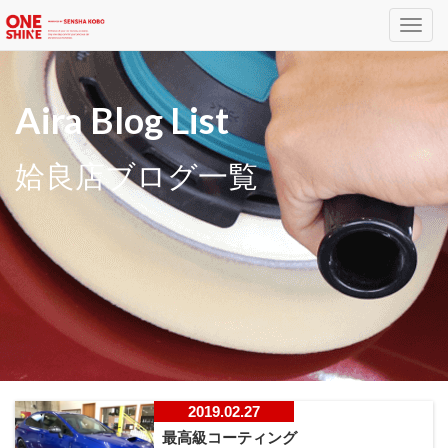
Toggl
navig
Aira Blog List
姶良店ブログ一覧
2019.02.27
最高級コーティング