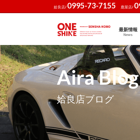
0995-73-7155
0
姶良店/
鹿屋店/
最新情報
News
Aira Blog
姶良店ブログ