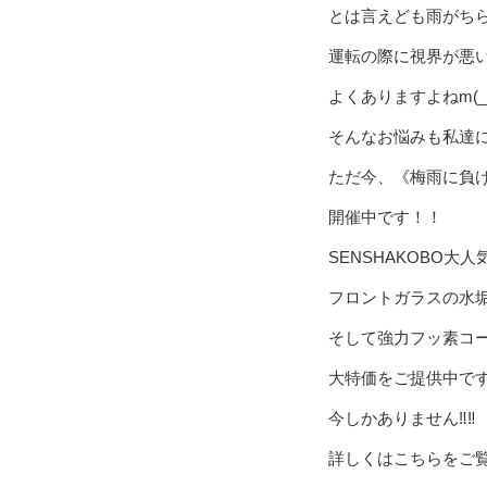
とは言えども雨がち
運転の際に視界が悪
よくありますよねm(_
そんなお悩みも私達
ただ今、《梅雨に負
開催中です！！
SENSHAKOBO大
フロントガラスの水
そして強力フッ素コ
大特価をご提供中です‼
今しかありません‼️‼️
詳しくはこちらをご