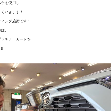
ハケを使用し
していきます！
ティング施術です！
のは、
プラチナ・ガードを
️