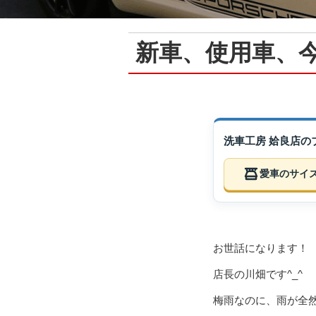
新車、使用車、
洗車工房 姶良店
愛車のサイ
お世話になります！
店長の川畑です^_^
梅雨なのに、雨が全然降