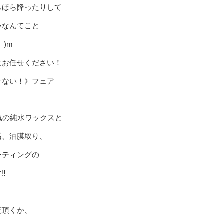
らほら降ったりして
いなんてこと
_)m
にお任せください！
けない！》フェア
人気の純水ワックスと
垢、油膜取り、
ーティングの
️
覧頂くか、