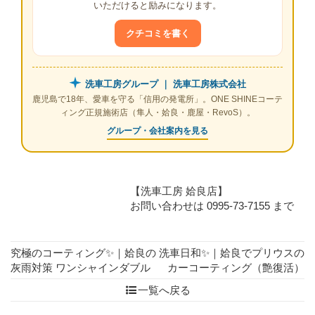
いただけると励みになります。
クチコミを書く
洗車工房グループ ｜ 洗車工房株式会社
鹿児島で18年、愛車を守る「信用の発電所」。ONE SHINEコーテ
ィング正規施術店（隼人・姶良・鹿屋・RevoS）。
グループ・会社案内を見る
【洗車工房 姶良店】
お問い合わせは 0995-73-7155 まで
究極のコーティング✨️｜姶良の
洗車日和✨️｜姶良でプリウスの
灰雨対策 ワンシャインダブル
カーコーティング（艶復活）
一覧へ戻る