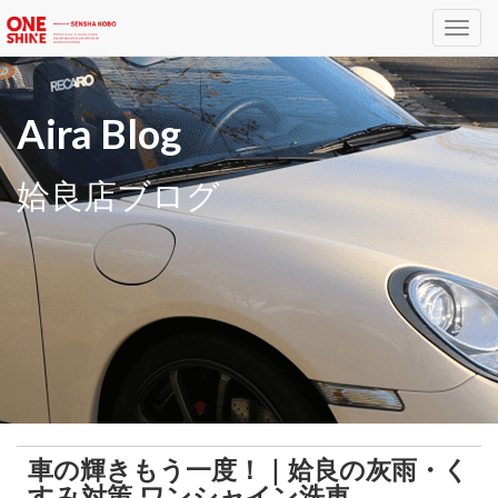
Toggl
navig
Aira Blog
姶良店ブログ
車の輝きもう一度！｜姶良の灰雨・く
すみ対策 ワンシャイン洗車