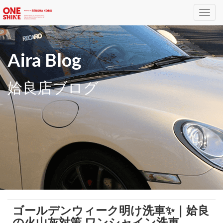
Toggl
navig
Aira Blog
姶良店ブログ
ゴールデンウィーク明け洗車✨️｜姶良
の火山灰対策 ワンシャイン洗車