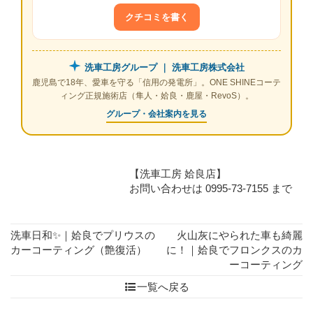
クチコミを書く
洗車工房グループ ｜ 洗車工房株式会社
鹿児島で18年、愛車を守る「信用の発電所」。ONE SHINEコーテ
ィング正規施術店（隼人・姶良・鹿屋・RevoS）。
グループ・会社案内を見る
【洗車工房 姶良店】
お問い合わせは 0995-73-7155 まで
洗車日和✨️｜姶良でプリウスの
火山灰にやられた車も綺麗
カーコーティング（艶復活）
に！｜姶良でフロンクスのカ
ーコーティング
一覧へ戻る