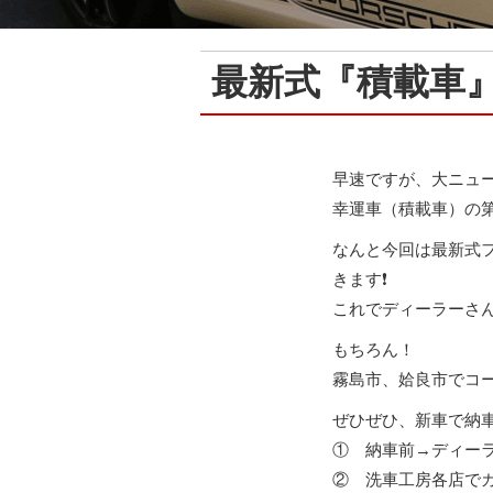
最新式『積載車
早速ですが、大ニュース
幸運車（積載車）の第
なんと今回は最新式
きます❗️
これでディーラーさ
もちろん！
霧島市、姶良市でコ
ぜひぜひ、新車で納車
① 納車前→ディー
② 洗車工房各店で