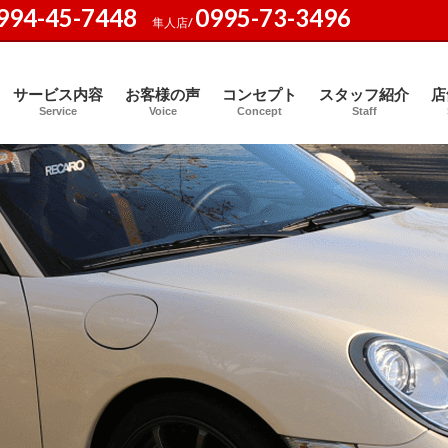
994-45-7448
0995-73-3496
隼人店/
サービス内容
お客様の声
コンセプト
スタッフ紹介
店
Service
Voice
Concept
Staff