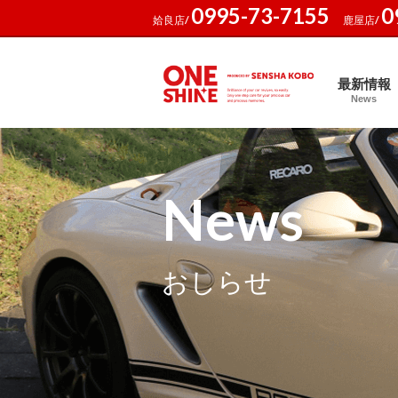
0995-73-7155
0
姶良店/
鹿屋店/
最新情報
News
News
おしらせ