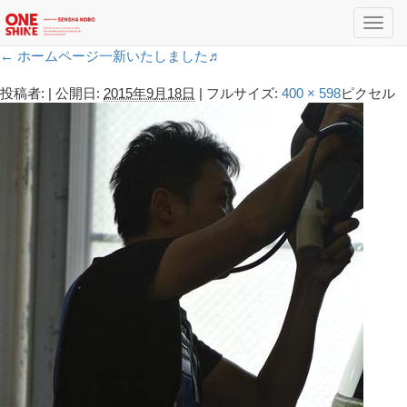
Toggl
navig
←
ホームページ一新いたしました♬
投稿者:
|
公開日:
2015年9月18日
|
フルサイズ:
400 × 598
ピクセル