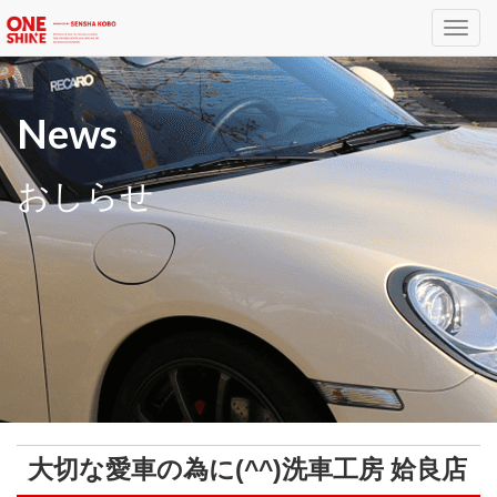
Toggl
navig
News
おしらせ
大切な愛車の為に(^^)洗車工房 姶良店