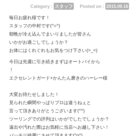
Category :
スタッフ
Posted on :
2015.09.16
毎日お疲れ様です！
スタッフの中村です(^○^)
朝晩が冷え込んでまいりましたが皆さん
いかがお過ごしでしょうか？
お体にはくれぐれもお気をつけ下さい(>_<)
今日は先週に引き続きまずはオートバイから
！
エクセレントガード+かんたん磨きのハーレー様
大変お待たせしました！
見られた瞬間やっぱりプロは違うねぇと
言って頂きありがとうございます(^^)
ツーリングでの評判はいかがでしたでしょうか？
遠出や汚れた際はお気軽に当店へお越し下さい！
バッチリ綺麗にさせて頂きます(^o^)