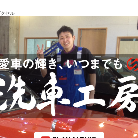
ピクセル
感動品質 洗車工房