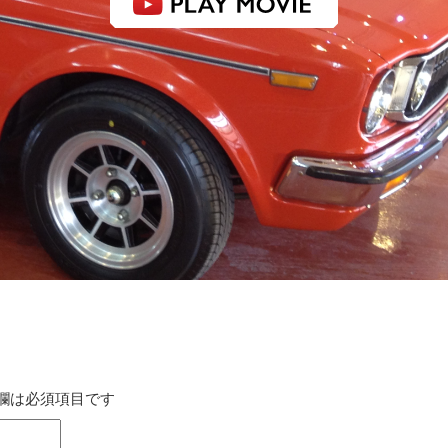
欄は必須項目です